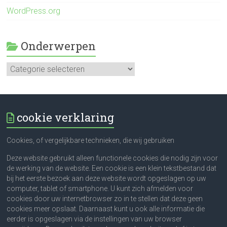
WordPress.org
Onderwerpen
Onderwerpen
cookie verklaring
Cookies, of vergelijkbare technieken, die wij gebruiken
Deze website gebruikt alleen functionele cookies die nodig zijn voor
de werking van de website. Een cookie is een klein tekstbestand dat
bij het eerste bezoek aan deze website wordt opgeslagen op uw
computer, tablet of smartphone. U kunt zich afmelden voor
cookies door uw internetbrowser zo in te stellen dat deze geen
cookies meer opslaat. Daarnaast kunt u ook alle informatie die
eerder is opgeslagen via de instellingen van uw browser