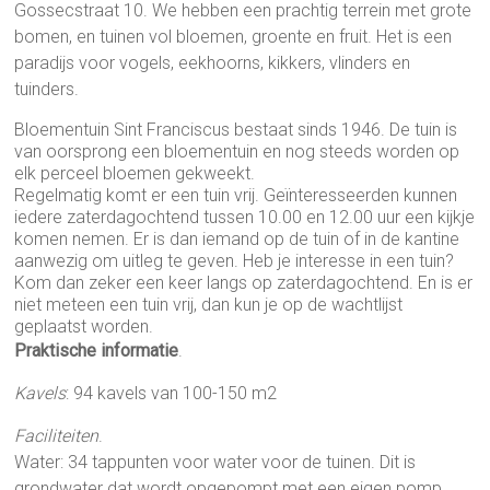
Gossecstraat 10
. We hebben een prachtig terrein met grote
bomen, en tuinen vol bloemen, groente en fruit. Het is een
paradijs voor vogels, eekhoorns, kikkers, vlinders en
tuinders.
Bloementuin Sint Franciscus bestaat sinds 1946.
De tuin is
van oorsprong een bloementuin en nog steeds worden op
elk perceel bloemen gekweekt.
Regelmatig komt er een tuin vrij. Geïnteresseerden kunnen
iedere zaterdagochtend tussen 10.00 en 12.00 uur een kijkje
komen nemen. Er is dan iemand op de tuin of in de kantine
aanwezig om uitleg te geven. Heb je interesse in een tuin?
Kom dan zeker een keer langs op zaterdagochtend. En is er
niet meteen een tuin vrij, dan kun je op de wachtlijst
geplaatst worden.
Praktische informatie
.
Kavels
: 94 kavels van 100-150 m2
Faciliteiten
.
Water: 34 tappunten voor water voor de tuinen. Dit is
grondwater dat wordt opgepompt met een eigen pomp.