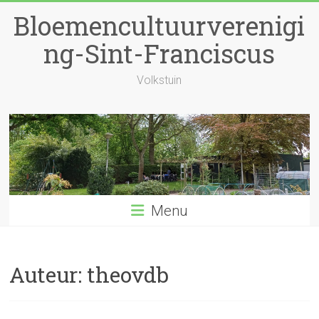
Ga
Bloemencultuurverenigi
naar
inhoud
ng-Sint-Franciscus
Volkstuin
Menu
Auteur:
theovdb