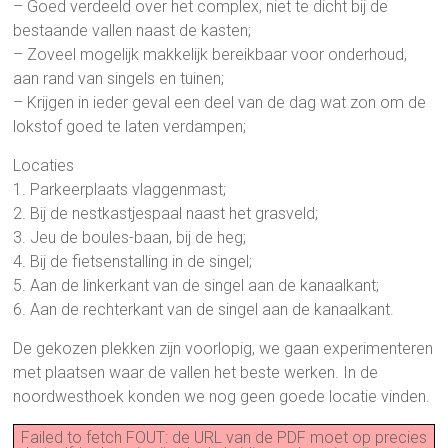
– Goed verdeeld over het complex, niet te dicht bij de
bestaande vallen naast de kasten;
– Zoveel mogelijk makkelijk bereikbaar voor onderhoud,
aan rand van singels en tuinen;
– Krijgen in ieder geval een deel van de dag wat zon om de
lokstof goed te laten verdampen;
Locaties
1. Parkeerplaats vlaggenmast;
2. Bij de nestkastjespaal naast het grasveld;
3. Jeu de boules-baan, bij de heg;
4. Bij de fietsenstalling in de singel;
5. Aan de linkerkant van de singel aan de kanaalkant;
6. Aan de rechterkant van de singel aan de kanaalkant.
De gekozen plekken zijn voorlopig, we gaan experimenteren
met plaatsen waar de vallen het ­­beste werken. In de
noordwesthoek konden we nog geen goede locatie vinden.
Failed to fetch FOUT: de URL van de PDF moet op precies