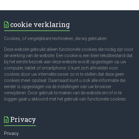
cookie verklaring
Cookies, of vergelijkbare technieken, die wij gebruiken
Deze website gebruikt alleen functionele cookies die nodig zijn voor
de werking van de website. Een cookie is een klein tekstbestand dat
bij het eerste bezoek aan deze website wordt opgeslagen op uw
computer, tablet of smartphone. U kunt zich afmelden voor
cookies door uw internetbrowser zo in te stellen dat deze geen
cookies meer opslaat. Daarnaast kunt u ook alle informatie die
eerder is opgeslagen via de instellingen van uw browser
verwijderen. Door gebruik te maken van de website en/of in te
loggen gaat u akkoord met het gebruik van functionele cookies.
Privacy
Privacy