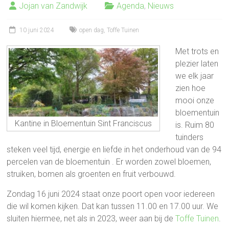
Jojan van Zandwijk
Agenda
,
Nieuws
10 juni 2024
open dag
,
Toffe Tuinen
Met trots en
plezier laten
we elk jaar
zien hoe
mooi onze
bloementuin
Kantine in Bloementuin Sint Franciscus
is. Ruim 80
tuinders
steken veel tijd, energie en liefde in het onderhoud van de 94
percelen van de bloementuin . Er worden zowel bloemen,
struiken, bomen als groenten en fruit verbouwd.
Zondag 16 juni 2024 staat onze poort open voor iedereen
die wil komen kijken. Dat kan tussen 11.00 en 17.00 uur. We
sluiten hiermee, net als in 2023, weer aan bij de
Toffe Tuinen
.